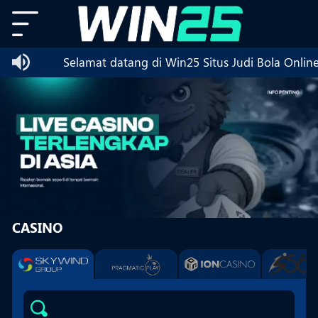
Selamat datang di
Win25
Situs Judi Bola Online
CASINO