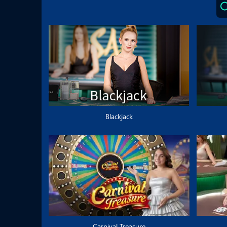
Blackjack
Carnival Treasure