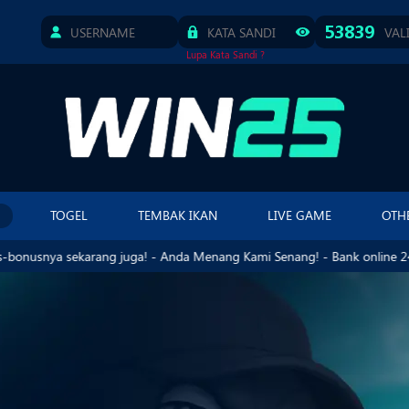
Lupa Kata Sandi ?
TOGEL
TEMBAK IKAN
LIVE GAME
OTH
ekarang juga! - Anda Menang Kami Senang! - Bank online 24 jam transaks