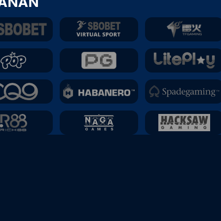
YANAN