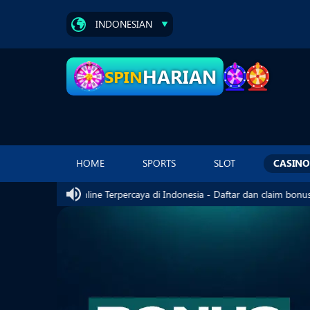
INDONESIAN
HARIAN
SPIN
HOME
SPORTS
SLOT
CASINO
la Online Terpercaya di Indonesia - Daftar dan claim bonus-bonusnya s