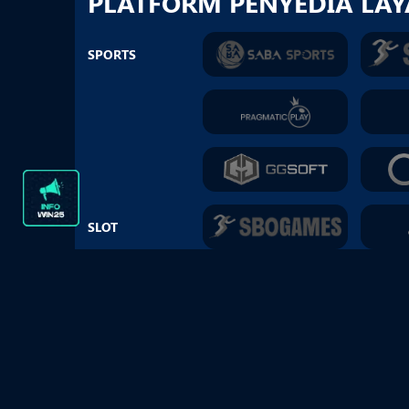
PLATFORM PENYEDIA LA
SPORTS
SLOT