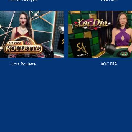
Ultra Roulette
XOC DIA